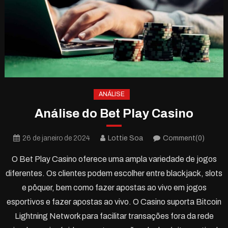
ANÁLISE
Análise do Bet Play Casino
26 de janeiro de 2024
Lottie Soa
Comment(0)
O Bet Play Casino oferece uma ampla variedade de jogos
diferentes. Os clientes podem escolher entre blackjack, slots
e pôquer, bem como fazer apostas ao vivo em jogos
esportivos e fazer apostas ao vivo. O Casino suporta Bitcoin
Lightning Network para facilitar transações fora da rede