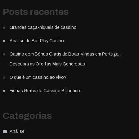
Posts recentes
Grandes caça-níqueis de cassino
Análise do Bet Play Casino
Casino com Bónus Grátis de Boas-Vindas em Portugal:
Descubra as Ofertas Mais Generosas
O que é um cassino ao vivo?
Fichas Grátis do Cassino Bilionário
Categorias
Análise